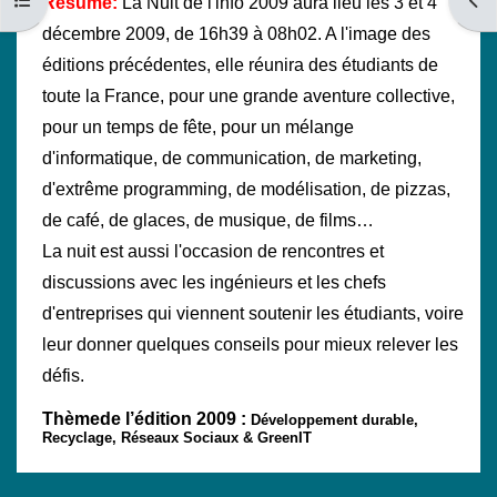
Ouvrir l’index du cours
Ouvri
Résumé:
La Nuit de l'info 2009 aura lieu les 3 et 4
décembre 2009, de 16h39 à 08h02. A l'image des
éditions précédentes, elle réunira des étudiants de
toute la France, pour une grande aventure collective,
pour un temps de fête, pour un mélange
d'informatique, de communication, de marketing,
d'extrême programming, de modélisation, de pizzas,
de café, de glaces, de musique, de films…
La nuit est aussi l'occasion de rencontres et
discussions avec les ingénieurs et les chefs
d'entreprises qui viennent soutenir les étudiants, voire
leur donner quelques conseils pour mieux relever les
défis.
Thèmede l’édition 2009 :
Développement durable,
Recyclage, Réseaux Sociaux & GreenIT