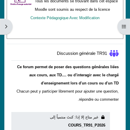
Tous les documents se trouvant dans cet espace
Moodle sont soumis au respect de la licence
Contexte Pédagogique Avec Modification
فتح فهرس المقرر
فتح دُ
منتدى
Discussion générale TR91
Ce forum permet de poser des questions générales liées
aux cours, aux TD.... ou d'interagir avec le chargé
d'enseignement lors d'un cours ou d'un TD
Chacun peut y participer librement pour ajouter une question,
répondre ou commenter.
غير متاح إلا إذا: كنتَ منتمياً إلى
COURS_TR91_P2026