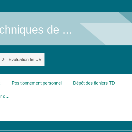
chniques de ...
Evaluation fin UV
x
Positionnement personnel
Dépôt des fichiers TD
Validation de l'UV : dépôt du dossier complet