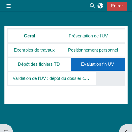
Ir para o conteúdo principal
Entrar
Painel lateral
Alternar a entrada
Lista de secções
Geral
Présentation de l'UV
Exemples de travaux
Positionnement personnel
Dépôt des fichiers TD
Evaluation fin UV
Validation de l'UV : dépôt du dossier complet