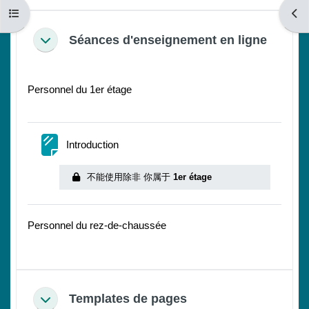
打开课程索引
打开
Séances d'enseignement en ligne
折叠
Personnel du 1er étage
网页
Introduction
不能使用除非 你属于
1er étage
Personnel du rez-de-chaussée
Templates de pages
折叠