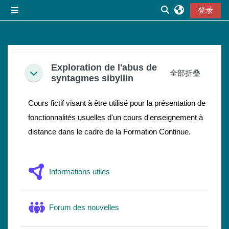
跳到主要内容
登录
停靠面板
切换搜索输入
章节大纲
Exploration de l'abus de
全部折叠
折叠
syntagmes sibyllin
Cours fictif visant à être utilisé pour la présentation de
fonctionnalités usuelles d'un cours d'enseignement à
distance dans le cadre de la Formation Continue.
Wiki协作
Informations utiles
讨论区
Forum des nouvelles