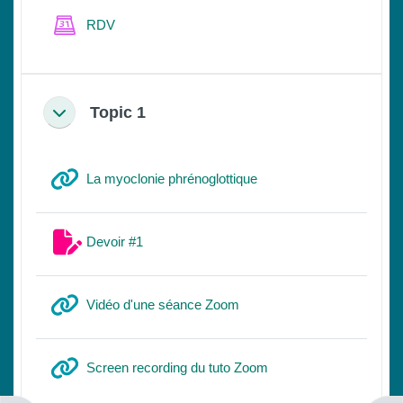
预约表
RDV
Topic 1
折叠
网页地址
La myoclonie phrénoglottique
作业
Devoir #1
网页地址
Vidéo d'une séance Zoom
网页地址
Screen recording du tuto Zoom