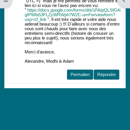
Ouvrir l’index du cours
Ouvri
"UTC =)" mais je me permets de vous remettre le
lien ici si vous ne l'avez pas encore vu:
"
https://docs.google.com/forms/d/e/1FAIpQLSfGA
gIPWfa53FLZyWRWph7W2C-umFw/viewform?
usp=sf_link
". Il est très rapide et votre aide nous
aiderait beaucoup :) !!! D'ailleurs si certains d'entre
vous sont chauds pour faire avec nous des
entretiens semi-directifs (histoire de creuser un
peu plus le sujet!), nous serions également très
reconnaissant!
Merci d'avance,
Alexandre, Medhi & Adam
Permalien
Répondre