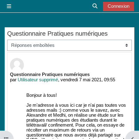
Passer au contenu principal
Connexion
Panneau latéral
Activer/désactiver l
Questionnaire Pratiques numériques
Type d’affichage
Nombre de réponses : 0
Questionnaire Pratiques numériques
par
Utilisateur supprimé
,
vendredi 7 mai 2021, 09:55
Bonjour à tous!
Je m'adresse à vous ici car je n'ai pas toutes vos
adresses mails :) comme vous le savez, avec
Alexandre et Medhi, on réalise une étude sur les
pratiques numériques des étudiants durant le
télétravail/ confinement. Pour cela, on essaye de
récolter un maximum de retours via un
questionnaire que nous avons déjà partagé sur