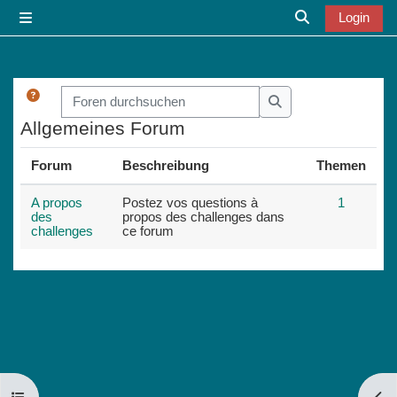
Zum Hauptinhalt
Login
Website-Übersicht
Sucheingabe u
Foren durchsuchen
Foren durchsuchen
Allgemeines Forum
Forum
Beschreibung
Themen
A propos
Postez vos questions à
1
des
propos des challenges dans
challenges
ce forum