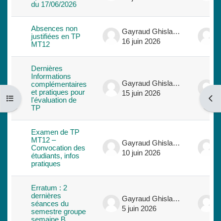
du 17/06/2026
Absences non
Gayraud Ghislaine
justifiées en TP
16 juin 2026
1
MT12
Dernières
Informations
Gayraud Ghislaine
complémentaires
et pratiques pour
15 juin 2026
1
Ouvrir l’index du cours
Ouvri
l'évaluation de
TP
Examen de TP
MT12 –
Gayraud Ghislaine
Convocation des
10 juin 2026
1
étudiants, infos
pratiques
Erratum : 2
dernières
Gayraud Ghislaine
séances du
5 juin 2026
5
semestre groupe
semaine B