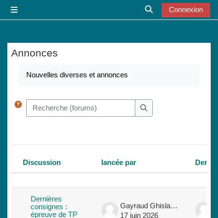
Passer au contenu principal
Connexion
Panneau latéral
Activer/désactiver l
Annonces
Conditions d’achèvement
Nouvelles diverses et annonces
Recherche (forums)
Recherche (forums)
Discussion
lancée par
Derni
Statut
Liste des discussions. Affichage de 
Dernières
Gayraud Ghislaine
consignes :
épreuve de TP
17 juin 2026
1