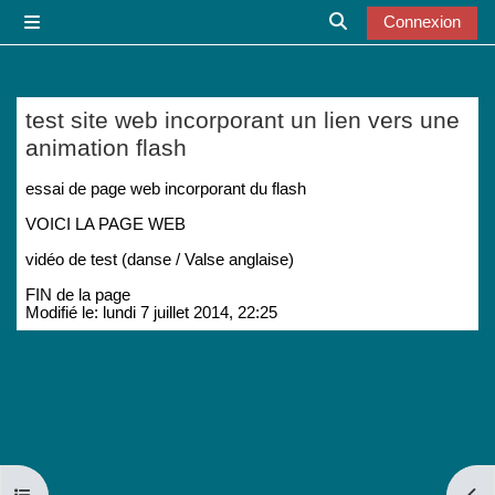
Passer au contenu principal
Connexion
Panneau latéral
Activer/désactiver l
test site web incorporant un lien vers une
animation flash
Conditions d’achèvement
essai de page web incorporant du flash
VOICI LA PAGE WEB
vidéo de test (danse / Valse anglaise)
FIN de la page
Modifié le: lundi 7 juillet 2014, 22:25