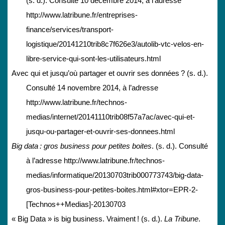
(s. d.). Consulté 10 décembre 2014, à l’adresse
http://www.latribune.fr/entreprises-
finance/services/transport-
logistique/20141210trib8c7f626e3/autolib-vtc-velos-en-
libre-service-qui-sont-les-utilisateurs.html
Avec qui et jusqu’où partager et ouvrir ses données ? (s. d.).
Consulté 14 novembre 2014, à l’adresse
http://www.latribune.fr/technos-
medias/internet/20141110trib08f57a7ac/avec-qui-et-
jusqu-ou-partager-et-ouvrir-ses-donnees.html
Big data : gros business pour petites boites
. (s. d.). Consulté
à l’adresse http://www.latribune.fr/technos-
medias/informatique/20130703trib000773743/big-data-
gros-business-pour-petites-boites.html#xtor=EPR-2-
[Technos++Medias]-20130703
« Big Data » is big business. Vraiment ! (s. d.).
La Tribune
.