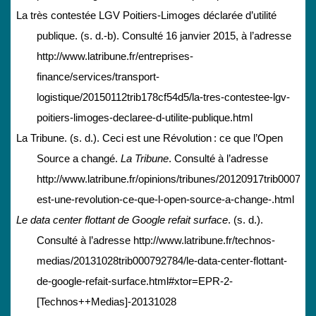
La très contestée LGV Poitiers-Limoges déclarée d’utilité
publique. (s. d.-b). Consulté 16 janvier 2015, à l’adresse
http://www.latribune.fr/entreprises-
finance/services/transport-
logistique/20150112trib178cf54d5/la-tres-contestee-lgv-
poitiers-limoges-declaree-d-utilite-publique.html
La Tribune. (s. d.). Ceci est une Révolution : ce que l’Open
Source a changé.
La Tribune
. Consulté à l’adresse
http://www.latribune.fr/opinions/tribunes/20120917trib000719
est-une-revolution-ce-que-l-open-source-a-change-.html
Le data center flottant de Google refait surface
. (s. d.).
Consulté à l’adresse http://www.latribune.fr/technos-
medias/20131028trib000792784/le-data-center-flottant-
de-google-refait-surface.html#xtor=EPR-2-
[Technos++Medias]-20131028