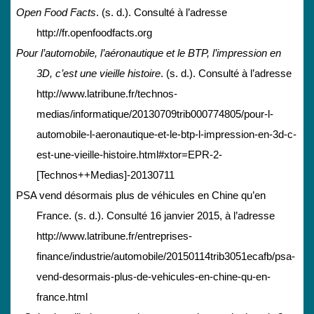
Open Food Facts
. (s. d.). Consulté à l’adresse
http://fr.openfoodfacts.org
Pour l’automobile, l’aéronautique et le BTP, l’impression en
3D, c’est une vieille histoire
. (s. d.). Consulté à l’adresse
http://www.latribune.fr/technos-
medias/informatique/20130709trib000774805/pour-l-
automobile-l-aeronautique-et-le-btp-l-impression-en-3d-c-
est-une-vieille-histoire.html#xtor=EPR-2-
[Technos++Medias]-20130711
PSA vend désormais plus de véhicules en Chine qu’en
France. (s. d.). Consulté 16 janvier 2015, à l’adresse
http://www.latribune.fr/entreprises-
finance/industrie/automobile/20150114trib3051ecafb/psa-
vend-desormais-plus-de-vehicules-en-chine-qu-en-
france.html