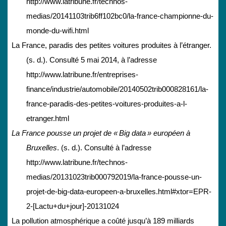
http://www.latribune.fr/technos-
medias/20141103trib6ff102bc0/la-france-championne-du-
monde-du-wifi.html
La France, paradis des petites voitures produites à l’étranger.
(s. d.). Consulté 5 mai 2014, à l’adresse
http://www.latribune.fr/entreprises-
finance/industrie/automobile/20140502trib000828161/la-
france-paradis-des-petites-voitures-produites-a-l-
etranger.html
La France pousse un projet de « Big data » européen à
Bruxelles
. (s. d.). Consulté à l’adresse
http://www.latribune.fr/technos-
medias/20131023trib000792019/la-france-pousse-un-
projet-de-big-data-europeen-a-bruxelles.html#xtor=EPR-
2-[Lactu+du+jour]-20131024
La pollution atmosphérique a coûté jusqu’à 189 milliards