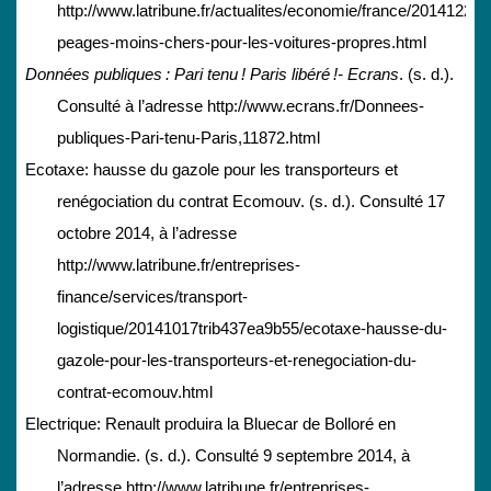
http://www.latribune.fr/actualites/economie/france/20141228
peages-moins-chers-pour-les-voitures-propres.html
Données publiques : Pari tenu ! Paris libéré !- Ecrans
. (s. d.).
Consulté à l’adresse http://www.ecrans.fr/Donnees-
publiques-Pari-tenu-Paris,11872.html
Ecotaxe: hausse du gazole pour les transporteurs et
renégociation du contrat Ecomouv. (s. d.). Consulté 17
octobre 2014, à l’adresse
http://www.latribune.fr/entreprises-
finance/services/transport-
logistique/20141017trib437ea9b55/ecotaxe-hausse-du-
gazole-pour-les-transporteurs-et-renegociation-du-
contrat-ecomouv.html
Electrique: Renault produira la Bluecar de Bolloré en
Normandie. (s. d.). Consulté 9 septembre 2014, à
l’adresse http://www.latribune.fr/entreprises-