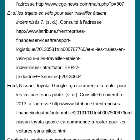
l’adresse http://www.cge-news.com/main.php?p=907
Et si les trajets en vélo pour aller travailler étaient
indemnisés ?
. (s. d.). Consulté à l’adresse
http://www.latribune.fr/entreprises-
finance/services/transport-
logistique/20130531trib000767760/et-si-les-trajets-en-
velo-pour-aller-travailler-etaient-
indemnises-.html#xtor=EPR-2-
[Industrie++Services]-20130604
Ford, Nissan, Toyota, Google : ça commence à rouler pour
les voitures sans pilote. (s. d.). Consulté 6 novembre
2013, à l’adresse http://www.latribune.fr/entreprises-
finance/industrie/automobile/20131011trib000790097/ford-
nissan-toyota-google-ca-commence-a-rouler-pour-les-
voitures-sans-pilote.html