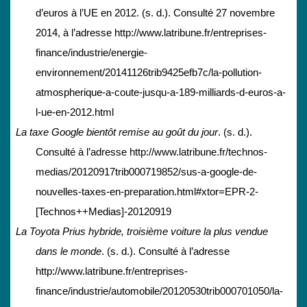
d’euros à l’UE en 2012. (s. d.). Consulté 27 novembre
2014, à l’adresse http://www.latribune.fr/entreprises-
finance/industrie/energie-
environnement/20141126trib9425efb7c/la-pollution-
atmospherique-a-coute-jusqu-a-189-milliards-d-euros-a-
l-ue-en-2012.html
La taxe Google bientôt remise au goût du jour
. (s. d.).
Consulté à l’adresse http://www.latribune.fr/technos-
medias/20120917trib000719852/sus-a-google-de-
nouvelles-taxes-en-preparation.html#xtor=EPR-2-
[Technos++Medias]-20120919
La Toyota Prius hybride, troisième voiture la plus vendue
dans le monde
. (s. d.). Consulté à l’adresse
http://www.latribune.fr/entreprises-
finance/industrie/automobile/20120530trib000701050/la-