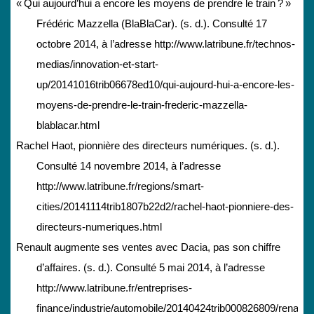
« Qui aujourd’hui a encore les moyens de prendre le train ? »
Frédéric Mazzella (BlaBlaCar). (s. d.). Consulté 17
octobre 2014, à l’adresse http://www.latribune.fr/technos-
medias/innovation-et-start-
up/20141016trib06678ed10/qui-aujourd-hui-a-encore-les-
moyens-de-prendre-le-train-frederic-mazzella-
blablacar.html
Rachel Haot, pionnière des directeurs numériques. (s. d.).
Consulté 14 novembre 2014, à l’adresse
http://www.latribune.fr/regions/smart-
cities/20141114trib1807b22d2/rachel-haot-pionniere-des-
directeurs-numeriques.html
Renault augmente ses ventes avec Dacia, pas son chiffre
d’affaires. (s. d.). Consulté 5 mai 2014, à l’adresse
http://www.latribune.fr/entreprises-
finance/industrie/automobile/20140424trib000826809/renault-