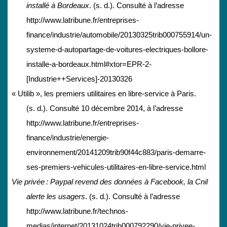
installé à Bordeaux
. (s. d.). Consulté à l’adresse
http://www.latribune.fr/entreprises-
finance/industrie/automobile/20130325trib000755914/un-
systeme-d-autopartage-de-voitures-electriques-bollore-
installe-a-bordeaux.html#xtor=EPR-2-
[Industrie++Services]-20130326
« Utilib », les premiers utilitaires en libre-service à Paris.
(s. d.). Consulté 10 décembre 2014, à l’adresse
http://www.latribune.fr/entreprises-
finance/industrie/energie-
environnement/20141209trib90f44c883/paris-demarre-
ses-premiers-vehicules-utilitaires-en-libre-service.html
Vie privée : Paypal revend des données à Facebook, la Cnil
alerte les usagers
. (s. d.). Consulté à l’adresse
http://www.latribune.fr/technos-
medias/internet/20131024trib000792290/vie-privee-