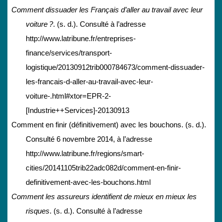
Comment dissuader les Français d’aller au travail avec leur
voiture ?
. (s. d.). Consulté à l’adresse
http://www.latribune.fr/entreprises-
finance/services/transport-
logistique/20130912trib000784673/comment-dissuader-
les-francais-d-aller-au-travail-avec-leur-
voiture-.html#xtor=EPR-2-
[Industrie++Services]-20130913
Comment en finir (définitivement) avec les bouchons. (s. d.).
Consulté 6 novembre 2014, à l’adresse
http://www.latribune.fr/regions/smart-
cities/20141105trib22adc082d/comment-en-finir-
definitivement-avec-les-bouchons.html
Comment les assureurs identifient de mieux en mieux les
risques
. (s. d.). Consulté à l’adresse