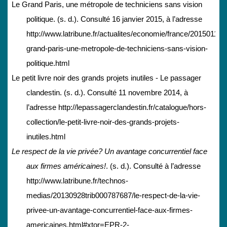
Le Grand Paris, une métropole de techniciens sans vision
politique. (s. d.). Consulté 16 janvier 2015, à l’adresse
http://www.latribune.fr/actualites/economie/france/20150116tr
grand-paris-une-metropole-de-techniciens-sans-vision-
politique.html
Le petit livre noir des grands projets inutiles - Le passager
clandestin. (s. d.). Consulté 11 novembre 2014, à
l’adresse http://lepassagerclandestin.fr/catalogue/hors-
collection/le-petit-livre-noir-des-grands-projets-
inutiles.html
Le respect de la vie privée? Un avantage concurrentiel face
aux firmes américaines!
. (s. d.). Consulté à l’adresse
http://www.latribune.fr/technos-
medias/20130928trib000787687/le-respect-de-la-vie-
privee-un-avantage-concurrentiel-face-aux-firmes-
americaines.html#xtor=EPR-2-