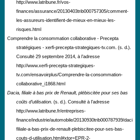
http://www.latribune.fr/vos-
finances/assurance/20130403trib000757305/comment-
les-assureurs-identifient-de-mieux-en-mieux-les-
risques.html
Comprendre la consommation collaborative - Precepta
stratégiques - xerfi-precepta-strategiques-tv.com. (s. d.).
Consulté 29 septembre 2014, à l’adresse
http://www.xerfi-precepta-strategiques-
tv.com/ensavoirplus/Comprendre-la-consommation-
collaborative_i1868.html
Dacia, filiale à bas prix de Renault, plébiscitée pour ses bas
coûts d’utilisation
. (s. d.). Consulté à l’adresse
http://www.latribune.fr/entreprises-
finance/industrie/automobile/20130930trib000787939/dacia-
filiale-a-bas-prix-de-renault-plebiscitee-pour-ses-bas-
couts-d-utilisation.html#xtor=EPR-2-