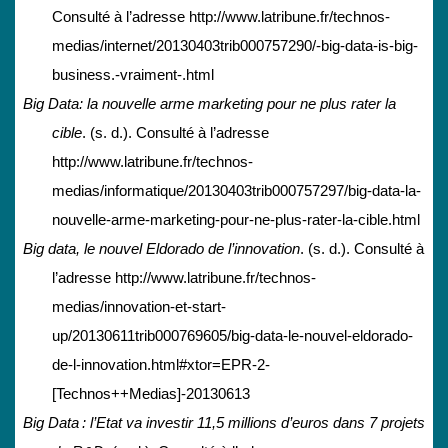
Consulté à l’adresse http://www.latribune.fr/technos-
medias/internet/20130403trib000757290/-big-data-is-big-
business.-vraiment-.html
Big Data: la nouvelle arme marketing pour ne plus rater la
cible
. (s. d.). Consulté à l’adresse
http://www.latribune.fr/technos-
medias/informatique/20130403trib000757297/big-data-la-
nouvelle-arme-marketing-pour-ne-plus-rater-la-cible.html
Big data, le nouvel Eldorado de l’innovation
. (s. d.). Consulté à
l’adresse http://www.latribune.fr/technos-
medias/innovation-et-start-
up/20130611trib000769605/big-data-le-nouvel-eldorado-
de-l-innovation.html#xtor=EPR-2-
[Technos++Medias]-20130613
Big Data : l’Etat va investir 11,5 millions d’euros dans 7 projets