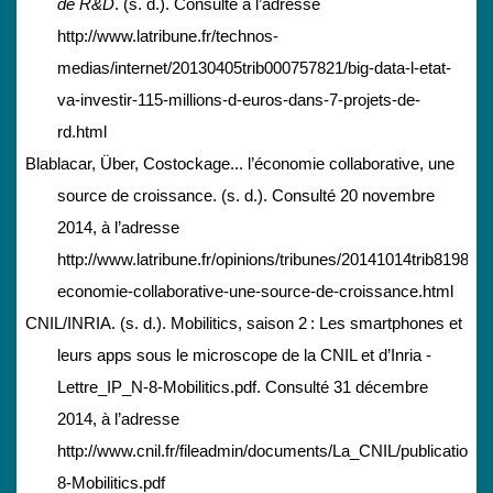
de R&D
. (s. d.). Consulté à l’adresse
http://www.latribune.fr/technos-
medias/internet/20130405trib000757821/big-data-l-etat-
va-investir-115-millions-d-euros-dans-7-projets-de-
rd.html
Blablacar, Über, Costockage... l’économie collaborative, une
source de croissance. (s. d.). Consulté 20 novembre
2014, à l’adresse
http://www.latribune.fr/opinions/tribunes/20141014trib8198c78
economie-collaborative-une-source-de-croissance.html
CNIL/INRIA. (s. d.). Mobilitics, saison 2 : Les smartphones et
leurs apps sous le microscope de la CNIL et d’Inria -
Lettre_IP_N-8-Mobilitics.pdf. Consulté 31 décembre
2014, à l’adresse
http://www.cnil.fr/fileadmin/documents/La_CNIL/publications
8-Mobilitics.pdf