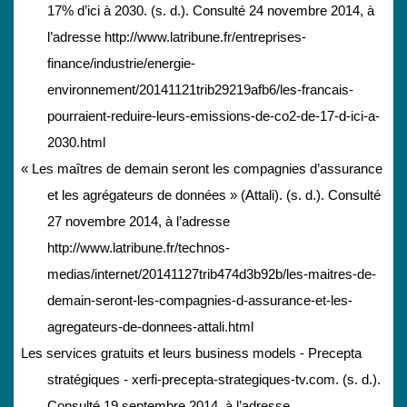
17% d’ici à 2030. (s. d.). Consulté 24 novembre 2014, à
l’adresse http://www.latribune.fr/entreprises-
finance/industrie/energie-
environnement/20141121trib29219afb6/les-francais-
pourraient-reduire-leurs-emissions-de-co2-de-17-d-ici-a-
2030.html
« Les maîtres de demain seront les compagnies d’assurance
et les agrégateurs de données » (Attali). (s. d.). Consulté
27 novembre 2014, à l’adresse
http://www.latribune.fr/technos-
medias/internet/20141127trib474d3b92b/les-maitres-de-
demain-seront-les-compagnies-d-assurance-et-les-
agregateurs-de-donnees-attali.html
Les services gratuits et leurs business models - Precepta
stratégiques - xerfi-precepta-strategiques-tv.com. (s. d.).
Consulté 19 septembre 2014, à l’adresse