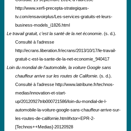
http://www.xerfi-precepta-strategiques-
tv.com/ensavoirplus/Les-services-gratuits-et-leurs-
business-models_i1826.html
Le travail gratuit, c’est la santé de la net économie
. (s. d.).
Consulté à l’adresse
http://ecrans.liberation.fr/ecrans/2013/10/17/le-travail-
gratuit-c-est-la-sante-de-la-net-economie_940417
Loin du mondial de l’automobile, la voiture Google sans
chauffeur arrive sur les routes de Californie
. (s. d.).
Consulté à l’adresse http://www.latribune.fr/technos-
medias/innovation-et-start-
up/20120927trib000721586/loin-du-mondial-de-l-
automobile-la-voiture-google-sans-chauffeur-arrive-sur-
les-routes-de-californie.html#xtor=EPR-2-
[Technos++Medias]-20120928