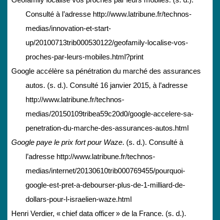
Geofamily localise vos proches par leurs mobiles. (s. d.).
Consulté à l’adresse http://www.latribune.fr/technos-
medias/innovation-et-start-
up/20100713trib000530122/geofamily-localise-vos-
proches-par-leurs-mobiles.html?print
Google accélère sa pénétration du marché des assurances
autos. (s. d.). Consulté 16 janvier 2015, à l’adresse
http://www.latribune.fr/technos-
medias/20150109tribea59c20d0/google-accelere-sa-
penetration-du-marche-des-assurances-autos.html
Google paye le prix fort pour Waze
. (s. d.). Consulté à
l’adresse http://www.latribune.fr/technos-
medias/internet/20130610trib000769455/pourquoi-
google-est-pret-a-debourser-plus-de-1-milliard-de-
dollars-pour-l-israelien-waze.html
Henri Verdier, « chief data officer » de la France. (s. d.).