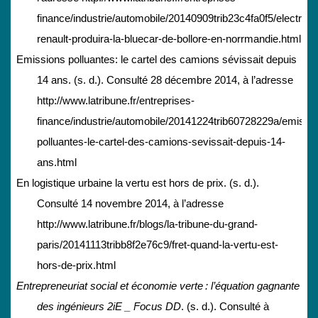
finance/industrie/automobile/20140909trib23c4fa0f5/electriqu
renault-produira-la-bluecar-de-bollore-en-norrmandie.html
Emissions polluantes: le cartel des camions sévissait depuis
14 ans. (s. d.). Consulté 28 décembre 2014, à l’adresse
http://www.latribune.fr/entreprises-
finance/industrie/automobile/20141224trib60728229a/emissi
polluantes-le-cartel-des-camions-sevissait-depuis-14-
ans.html
En logistique urbaine la vertu est hors de prix. (s. d.).
Consulté 14 novembre 2014, à l’adresse
http://www.latribune.fr/blogs/la-tribune-du-grand-
paris/20141113tribb8f2e76c9/fret-quand-la-vertu-est-
hors-de-prix.html
Entrepreneuriat social et économie verte : l’équation gagnante
des ingénieurs 2iE _ Focus DD
. (s. d.). Consulté à