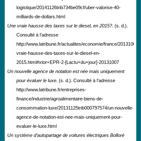
logistique/20141126trib734be09cf/uber-valorise-40-
milliards-de-dollars.html
Une vraie hausse des taxes sur le diesel, en 2015?
. (s. d.).
Consulté à l’adresse
http://www.latribune.fr/actualites/economie/france/20131004
vraie-hausse-des-taxes-sur-le-diesel-en-
2015.html#xtor=EPR-2-[Lactu+du+jour]-20131007
Un nouvelle agence de notation est née mais uniquement
pour évaluer le luxe
. (s. d.). Consulté à l’adresse
http://www.latribune.fr/entreprises-
finance/industrie/agroalimentaire-biens-de-
consommation-luxe/20131125trib000797574/un-nouvelle-
agence-de-notation-est-nee-mais-uniquement-pour-
evaluer-le-luxe.html
Un système d’autopartage de voitures électriques Bolloré