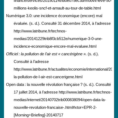
finance/services/20150114trib0e075ec3b/moovit-leve-50-
millions-keolis-sncf-et-arnault-au-tour-de-table.html
Numérique 3.0: une incidence économique (encore) mal
évaluée. (s. d.). Consulté 31 décembre 2014, à l’adresse
http://www.latribune.fr/technos-
medias/20141229trib8f3cb512e/numerique-3-0-une-
incidence-economique-encore-mal-evaluee.html
Officiel : la pollution de l’air est « cancérigène ».
(s. d.).
Consulté à l’adresse
http://www.latribune.fr/actualites/economie/international/2013
la-pollution-de-l-air-est-cancerigene.html
Open data : la nouvelle révolution française ? (s. d.). Consulté
17 juillet 2014, à l’adresse http://www.latribune.fr/technos-
medias/internet/20140702trib000838094/open-data-la-
nouvelle-revolution-francaise-.html#xtor=EPR-2-
[Morning+Briefing]-20140717