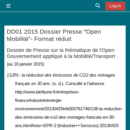
Skip to main content
Log in
Side panel
Toggle search i
DD01 2015 Dossier Presse "Open
Mobilité"- Format réduit
Completion requirements
Dossier de Presse sur la thématique de l'Open
Gouvernement appliqué à la Mobilité/Transport
(au 16 janvier 2015)
13,8% : la réduction des émissions de CO2 des ménages
français en 30 ans
. (s. d.). Consulté à l’adresse
http://www.latribune.fr/entreprises-
finance/industrie/energie-
environnement/20130425trib000761746/138-la-reduction-
des-emissions-de-co2-des-menages-francais-en-30-
ans.html#xtor=EPR-2-[Industrie++Services]-20130429