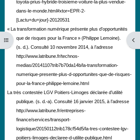
toyota-prius-hybride-troisieme-voiture-la-plus-vendue-
dans-le-monde.html#xtor=EPR-2-
[Lactu+du+jour]-20120531
« La transformation numérique présente plus d’opportunités
que de risques pour la France » (Philippe Lemoine).
Open course index
Open
(s. d.). Consulté 10 novembre 2014, à l’adresse
http://www.latribune.fr/technos-
medias/20141107trib7b70da14b/la-transformation-
numerique-presente-plus-d-opportunites-que-de-risques-
pour-la-france-philippe-lemoine.html
La très contestée LGV Poitiers-Limoges déclarée d’utilité
publique. (s. d.-a). Consulté 16 janvier 2015, à l’adresse
http://www.latribune.fr/entreprises-
finance/services/transport-
logistique/20150112trib178cf54d5/la-tres-contestee-lgv-
poitiers-limoges-declaree-d-utilite-publique.html