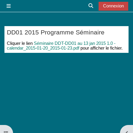
Passer au contenu principal
Connexion
Panneau latéral
Activer/désactiver l
DD01 2015 Programme Séminaire
Conditions d’achèvement
Cliquer le lien
Séminaire DDT-DD01 au 13 jan 2015 1.0 -
calendar_2015-01-20_2015-01-23.pdf
pour afficher le fichier.