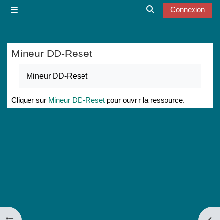
Passer au contenu principal
Connexion
Panneau latéral
Activer/désactiver l
Mineur DD-Reset
Conditions d’achèvement
Mineur DD-Reset
Cliquer sur
Mineur DD-Reset
pour ouvrir la ressource.