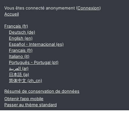
Vous êtes connecté anonymement (
Connexion
)
Accueil
Français ‎(fr)‎
Deutsch ‎(de)‎
English ‎(en)‎
Español - Internacional ‎(es)‎
Français ‎(fr)‎
Italiano ‎(it)‎
Português - Portugal ‎(pt)‎
العربية ‎(ar)‎
日本語 ‎(ja)‎
简体中文 ‎(zh_cn)‎
Résumé de conservation de données
Obtenir l’app mobile
Passer au thème standard