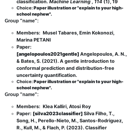
classification.
Machine Learning
,
114
(1), 19
Choice:
Paper illustration or "explain to your high-
school nephew".
Group "name":
Members: Musel Tabares, Emin Kokonozi,
Marina PETANI
Paper:
[angelopoulos2021gentle]
Angelopoulos, A. N.,
& Bates, S. (2021). A gentle introduction to
conformal prediction and distribution-free
uncertainty quantification.
Choice:
Paper illustration or "explain to your high-
school nephew".
Group "name":
Members: Klea Kalliri, Atosi Roy
Paper:
[silva2023classifier]
Silva Filho, T.,
Song, H., Perello-Nieto, M., Santos-Rodriguez,
R., Kull, M., & Flach, P. (2023). Classifier