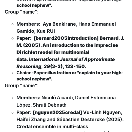
school nephew".
Group "name":
Members: Aya Benkirane, Hans Emmanuel
Gamido, Xue RUI
Paper:
[bernard2005introduction]
Bernard, J.
M. (2005). An introduction to the imprecise
Dirichlet model for multinomial
data.
International Journal of Approximate
Reasoning
,
39
(2-3), 123-150.
Choice:
Paper illustration or "explain to your high-
school nephew".
Group "name":
Members:
Nicolò Aicardi, Daniel Estremiana
López, Shruti Debnath
Paper:
[nguyen2025credal]
Vu-Linh Nguyen,
Haifei Zhang and Sébastien Destercke (2025).
Credal ensemble in multi-class