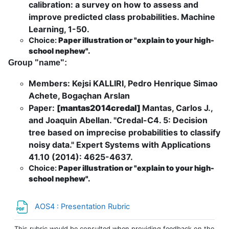
calibration: a survey on how to assess and
improve predicted class probabilities. Machine
Learning, 1-50.
Choice:
Paper illustration or "explain to your high-
school nephew".
Group "name":
Members: Kejsi KALLIRI, Pedro Henrique Simao
Achete, Bogaçhan Arslan
Paper:
[mantas2014credal]
Mantas, Carlos J.,
and Joaquin Abellan. "Credal-C4. 5: Decision
tree based on imprecise probabilities to classify
noisy data." Expert Systems with Applications
41.10 (2014): 4625-4637.
Choice:
Paper illustration or "explain to your high-
school nephew".
Fichier
AOS4 : Presentation Rubric
This rubric would be consulted when providing feedback on the