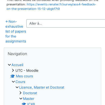
presentation:
https://evento.renater.fr/survey/aos4-feedback-
on-the-presentation-15-12-ubgkf7t9
←
Non-
exhaustive
list of papers
for the
assignments
Blocs
Passer Navigation
Navigation
Accueil
UTC - Moodle
Mes cours
Cours
Licence, Master et Doctorat
Doctorat
Master
ICX8