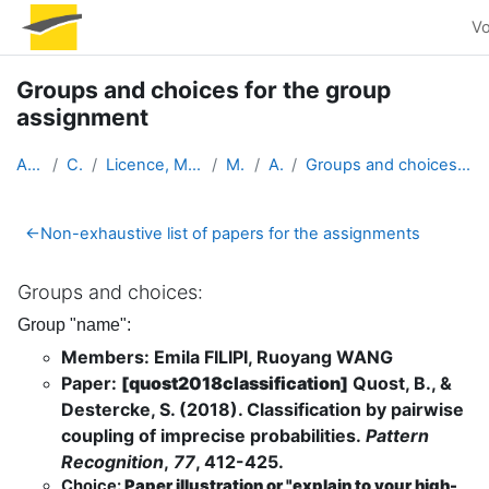
Passer au contenu principal
Vo
Groups and choices for the group
assignment
Accueil
Cours
Licence, Master et Doctorat
Master
AOS4
Groups and choices for the group assignment
Résumé de section
←
Non-exhaustive list of papers for the assignments
Groups and choices:
Group "name":
Members: Emila FILIPI, Ruoyang WANG
Paper:
[quost2018classification]
Quost, B., &
Destercke, S. (2018). Classification by pairwise
coupling of imprecise probabilities.
Pattern
Recognition
,
77
, 412-425.
Choice:
Paper illustration or "explain to your high-