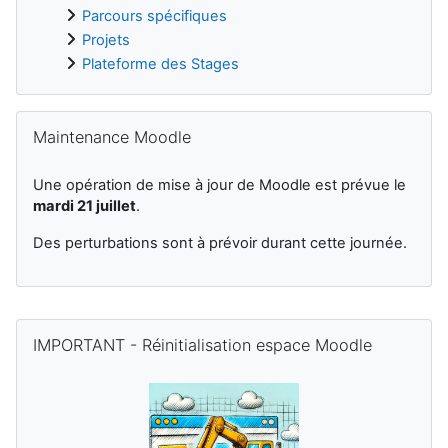
Parcours spécifiques
Projets
Plateforme des Stages
Passer Maintenance Moodle
Maintenance Moodle
Une opération de mise à jour de Moodle est prévue le
mardi 21 juillet
.
Des perturbations sont à prévoir durant cette journée.
Blocs supplémentaires
Passer IMPORTANT - Réinitialisation espace Moodle
IMPORTANT - Réinitialisation espace Moodle