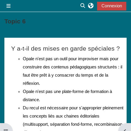
Passer au contenu principal
Connexion
Panneau latéral
Activer/désactiver la s
Topic 6
Résumé de section
Y a-t-il des mises en garde spéciales ?
Opale n'est pas un outil pour improviser mais pour
construire des contenus pédagogiques structurés : il
faut être prêt à y consacrer du temps et de la
réflexion.
Opale n'est pas une plate-forme de formation à
distance.
Du recul est nécessaire pour s'approprier pleinement
les concepts liés aux chaines éditoriales
(multisupport, séparation fond-forme, recombinaison