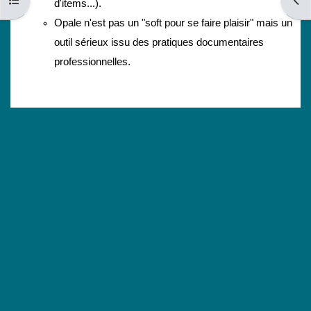
Ouvrir l’index du cours
Ouvri
d'items...).
Opale n'est pas un "soft pour se faire plaisir" mais un
outil sérieux issu des pratiques documentaires
professionnelles.