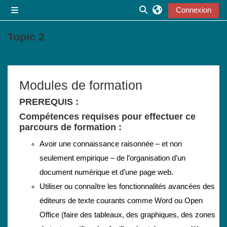
Passer au contenu principal
Connexion
Panneau latéral
Activer/désactiver la s
Topic 2
Résumé de section
Modules de formation
PREREQUIS :
Compétences requises pour effectuer ce
parcours de formation :
Avoir une connaissance raisonnée – et non
seulement empirique – de l’organisation d’un
document numérique et d’une page web.
Utiliser ou connaître les fonctionnalités avancées des
éditeurs de texte courants comme Word ou Open
Office (faire des tableaux, des graphiques, des zones