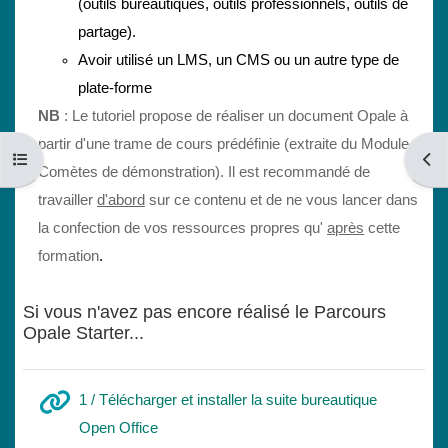
(outils bureautiques, outils professionnels, outils de
partage).
Avoir utilisé un LMS, un CMS ou un autre type de
plate-forme
NB
: Le tutoriel propose de réaliser un document Opale à
partir d'une trame de cours prédéfinie (extraite du Module
Ouvrir l’index du cours
Ouvri
Comètes de démonstration). Il est recommandé de
travailler
d'abord
sur ce contenu et de ne vous lancer dans
la confection de vos ressources propres qu'
après
cette
formation
.
Si vous n'avez pas encore réalisé le Parcours
Opale Starter...
1 / Télécharger et installer la suite bureautique
URL
Open Office