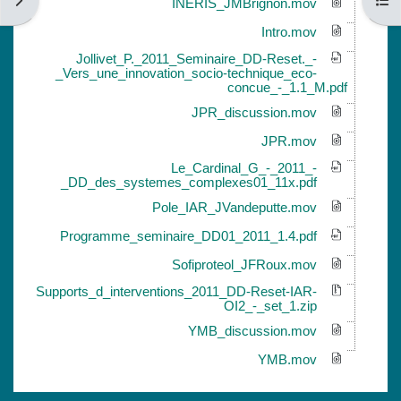
فتح فهرس المقرر
فتح دُ
INERIS_JMBrignon.mov
Intro.mov
Jollivet_P._2011_Seminaire_DD-Reset._-
_Vers_une_innovation_socio-technique_eco-
concue_-_1.1_M.pdf
JPR_discussion.mov
JPR.mov
Le_Cardinal_G_-_2011_-
_DD_des_systemes_complexes01_11x.pdf
Pole_IAR_JVandeputte.mov
Programme_seminaire_DD01_2011_1.4.pdf
Sofiproteol_JFRoux.mov
Supports_d_interventions_2011_DD-Reset-IAR-
OI2_-_set_1.zip
YMB_discussion.mov
YMB.mov