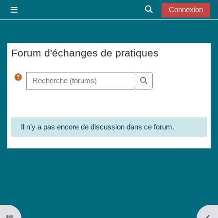
Passer au contenu principal
Connexion
Panneau latéral
Activer/désactiver l
Forum d'échanges de pratiques
Conditions d’achèvement
Recherche (forums)
Recherche (forums)
Il n’y a pas encore de discussion dans ce forum.