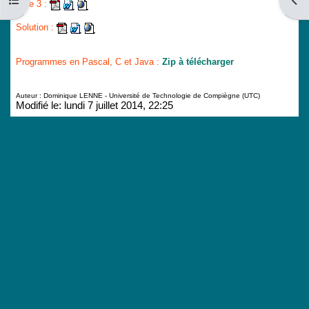
Ouvrir l’index du cours
Ouvri
Aide 3
:
Solution
:
Programmes en Pascal, C et Java
:
Zip à télécharger
Auteur : Dominique LENNE - Université de Technologie de Compiègne (
UTC)
Modifié le: lundi 7 juillet 2014, 22:25