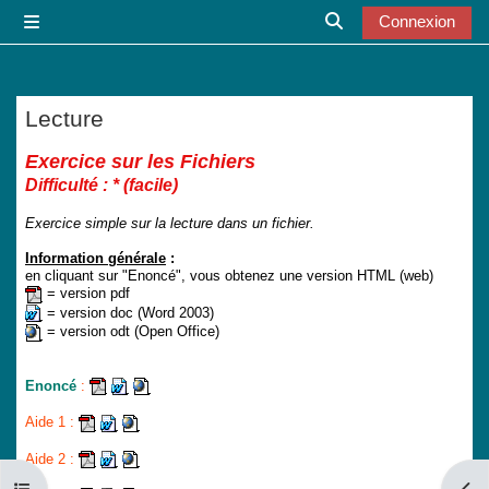
Passer au contenu principal
Connexion
Panneau latéral
Activer/désactiver l
Lecture
Conditions d’achèvement
Exercice sur les Fichiers
Difficulté : * (facile)
Exercice simple sur la lecture dans un fichier.
Information générale
:
en cliquant sur "Enoncé", vous obtenez une version HTML (web)
= version pdf
= version doc (Word 2003)
= version odt (Open Office)
Enoncé
:
Aide 1 :
Aide 2
: