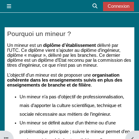
Passer au contenu principal
Connexion
Panneau latéral
Activer/désactiver l
Pourquoi un mineur ?
Conditions d’achèvement
Un mineur est un
diplôme d’établissement
délivré par
l’UTC. Ce diplôme vient s’ajouter au diplôme d’ingénieur,
diplôme « majeur », délivré par les branches. Ce dernier
diplôme est un diplôme d’Etat reconnu par la commission des
titres d’ingénieur, ce que n’est pas un mineur.
L’objectif d’un mineur est de proposer une
organisation
cohérente dans les enseignements suivis en plus des
enseignements de branche et de filière
.
Un mineur n’a pas d’objectif de professionnalisation,
mais d’apporter la culture scientifique, technique et
sociale nécessaire aux métiers de l’ingénieur.
Un mineur se définit autour d’un thème ou d’une
problématique principale ; suivre le mineur permet d’en