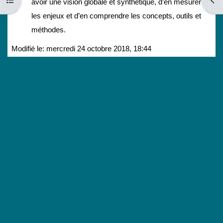
Ouvrir l’index du cours
Ouvri
avoir une vision globale et synthétique, d’en mesurer
les enjeux et d’en comprendre les concepts, outils et
méthodes.
Modifié le: mercredi 24 octobre 2018, 18:44