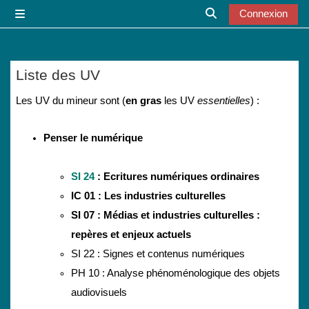
Passer au contenu principal
Connexion
Panneau latéral
Activer/désactiver l
Liste des UV
Conditions d’achèvement
Les UV du mineur sont (
en gras
les UV
essentielles
) :
Penser le numérique
SI 24
: Ecritures numériques ordinaires
IC 01 : Les industries culturelles
SI 07 : Médias et industries culturelles :
repères et enjeux actuels
SI 22 : Signes et contenus numériques
PH 10 : Analyse phénoménologique des objets
audiovisuels