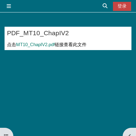
跳到主要内容
登录
停靠面板
切换搜索输入
PDF_MT10_ChapIV2
完成条件
点击
MT10_ChapIV2.pdf
链接查看此文件