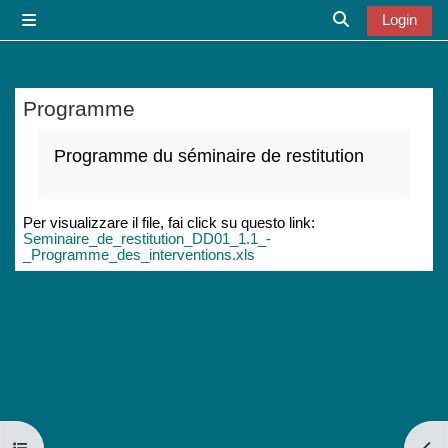
Vai al contenuto principale
Login
Pannello laterale
Attiva/disattiva
Programme
Aggregazione dei criteri
Programme du séminaire de restitution
Per visualizzare il file, fai click su questo link:
Seminaire_de_restitution_DD01_1.1_-
_Programme_des_interventions.xls