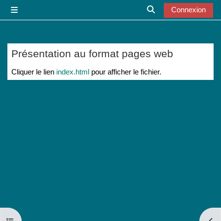
Passer au contenu principal
Connexion
Panneau latéral
Activer/désactiver l
Présentation au format pages web
Conditions d’achèvement
Cliquer le lien
index.html
pour afficher le fichier.