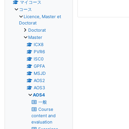
マイコース
コース
Licence, Master et
Doctorat
Doctorat
Master
ICX8
PVR6
ISC0
GPFA
MSJD
AOS2
AOS3
AOS4
一般
Course
content and
evaluation