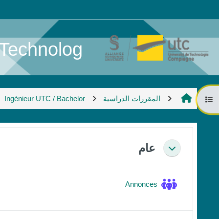
خطى إلى المحتوى الرئيسي
chnolog ...
المقررات الدراسية
Ingénieur UTC / Bachelor
فتح فهرس المقرر
الخطوط العريضة للقسم
عام
طي
منتدى
Annonces