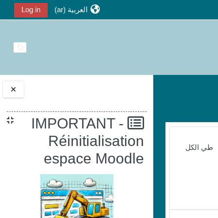
العربية ‎(ar)‎
Log in
تبديل إ
الكتل
IMPORTANT -
Réinitialisation
طي الكل
espace Moodle