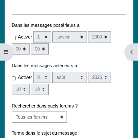
Dans les messages postérieurs à
Jour
Mois
Année
Activer
Heure
Minute
Ouvrir l’index du cours
Ouvri
Dans les messages antérieurs à
Jour
Mois
Année
Activer
Heure
Minute
Rechercher dans quels forums ?
Terme dans le sujet du message