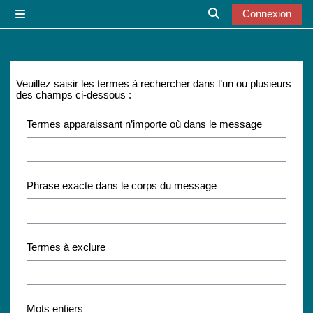
Passer au contenu principal
Connexion
Panneau latéral
Activer/désactiver l
Veuillez saisir les termes à rechercher dans l’un ou plusieurs
des champs ci-dessous :
Termes apparaissant n’importe où dans le message
Phrase exacte dans le corps du message
Termes à exclure
Mots entiers