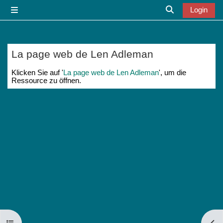
Zum Hauptinhalt
Login
Website-Übersicht
Sucheingabe u
La page web de Len Adleman
Abschlussbedingungen
Klicken Sie auf '
La page web de Len Adleman
', um die
Ressource zu öffnen.