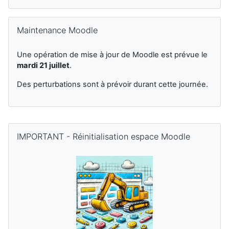
Skip Maintenance Moodle
Maintenance Moodle
Une opération de mise à jour de Moodle est prévue le
mardi 21 juillet
.
Des perturbations sont à prévoir durant cette journée.
Supplementary blocks
Skip IMPORTANT - Réinitialisation espace Moodle
IMPORTANT - Réinitialisation espace Moodle