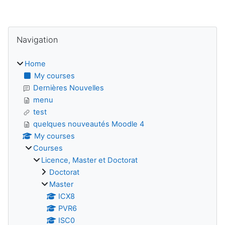
Blocks
Skip Navigation
Navigation
Home
My courses
Dernières Nouvelles
menu
test
quelques nouveautés Moodle 4
My courses
Courses
Licence, Master et Doctorat
Doctorat
Master
ICX8
PVR6
ISC0