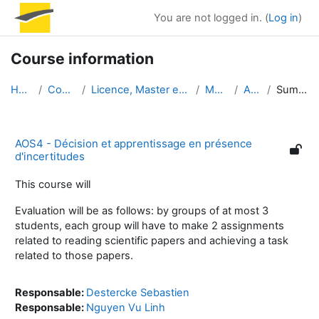
Skip to main content
You are not logged in. (
Log in
)
Course information
Home
Courses
Licence, Master et Doctorat
Master
AOS4
Summary
AOS4 - Décision et apprentissage en présence
d'incertitudes
This course will
Evaluation will be as follows: by groups of at most 3
students, each group will have to make 2 assignments
related to reading scientific papers and achieving a task
related to those papers.
Responsable:
Destercke Sebastien
Responsable:
Nguyen Vu Linh