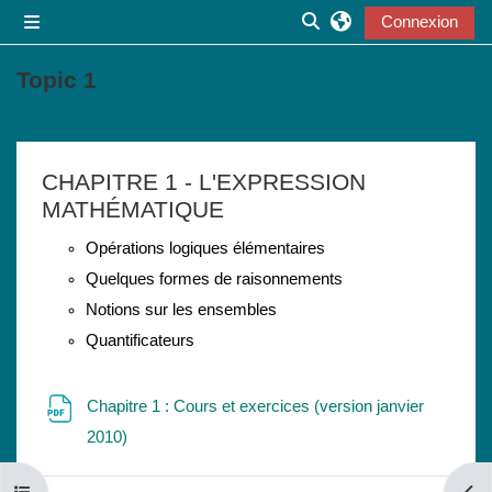
Passer au contenu principal
Connexion
Panneau latéral
Activer/désactiver la s
Topic 1
Résumé de section
CHAPITRE 1 - L'EXPRESSION
MATHÉMATIQUE
Opérations logiques élémentaires
Quelques formes de raisonnements
Notions sur les ensembles
Quantificateurs
Chapitre 1 : Cours et exercices (version janvier
Fichier
2010)