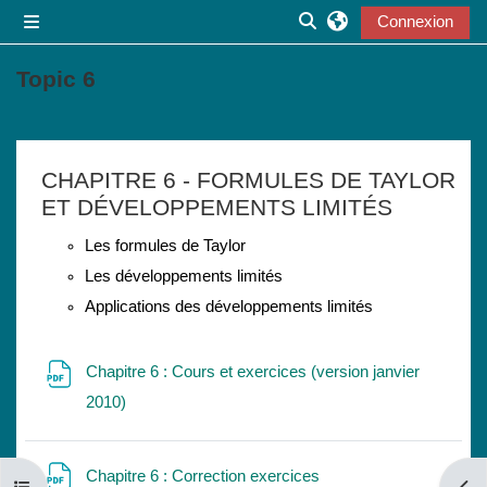
Passer au contenu principal
Connexion
Panneau latéral
Activer/désactiver la s
Topic 6
Résumé de section
CHAPITRE 6 - FORMULES DE TAYLOR
ET DÉVELOPPEMENTS LIMITÉS
Les formules de Taylor
Les développements limités
Applications des développements limités
Chapitre 6 : Cours et exercices (version janvier
Fichier
2010)
Fichier
Chapitre 6 : Correction exercices