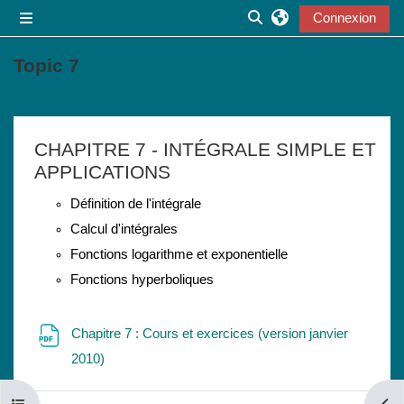
Passer au contenu principal
Connexion
Panneau latéral
Activer/désactiver la s
Topic 7
Résumé de section
CHAPITRE 7 - INTÉGRALE SIMPLE ET
APPLICATIONS
Définition de l'intégrale
Calcul d'intégrales
Fonctions logarithme et exponentielle
Fonctions hyperboliques
Chapitre 7 : Cours et exercices (version janvier
Fichier
2010)