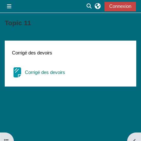
Passer au contenu principal
Connexion
Panneau latéral
Activer/désactiver la s
Topic 11
Résumé de section
Corrigé des devoirs
Page
Corrigé des devoirs