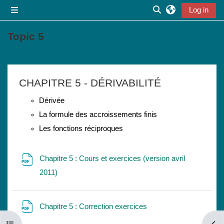
Skip to main content
Log in
Side panel
Toggle search inpu
Topic 5
Section outline
CHAPITRE 5 - DÉRIVABILITÉ
Dérivée
La formule des accroissements finis
Les fonctions réciproques
Chapitre 5 : Cours et exercices (version avril
File
2011)
File
Chapitre 5 : Correction exercices