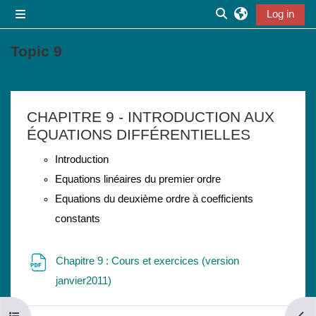
Skip to main content
Log in
Side panel
Toggle search inpu
Topic 9
Section outline
CHAPITRE 9 - INTRODUCTION AUX
ÉQUATIONS DIFFÉRENTIELLES
Introduction
Equations linéaires du premier ordre
Equations du deuxième ordre à coefficients
constants
Chapitre 9 : Cours et exercices (version
File
janvier2011)