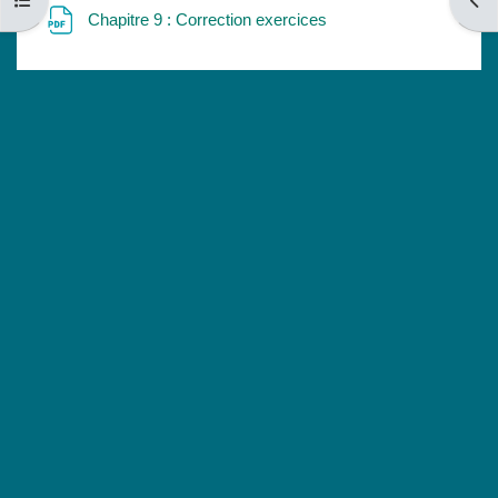
Open course index
Open
File
Chapitre 9 : Correction exercices