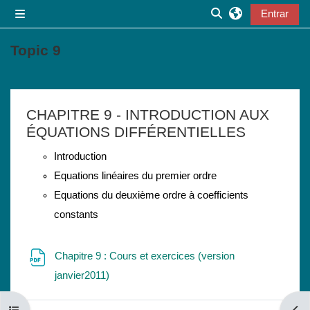
Ir para o conteúdo principal
Entrar
Painel lateral
Alternar a entrada
Topic 9
Lista de secções
CHAPITRE 9 - INTRODUCTION AUX
ÉQUATIONS DIFFÉRENTIELLES
Introduction
Equations linéaires du premier ordre
Equations du deuxième ordre à coefficients
constants
Chapitre 9 : Cours et exercices (version
Ficheiro
janvier2011)