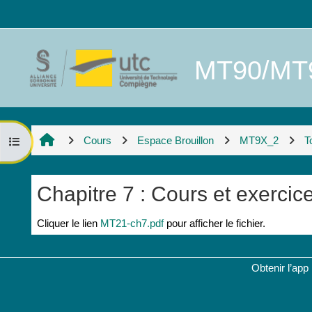
Passer au contenu principal
MT90/MT91
Cours
Espace Brouillon
MT9X_2
T
Ouvrir l’index du cours
Chapitre 7 : Cours et exercic
Conditions d’achèvement
Cliquer le lien
MT21-ch7.pdf
pour afficher le fichier.
Obtenir l’app