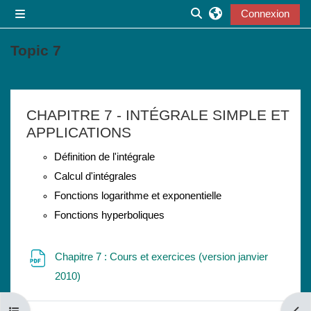
Passer au contenu principal
Connexion
Panneau latéral
Activer/désactiver la s
Topic 7
Résumé de section
CHAPITRE 7 - INTÉGRALE SIMPLE ET
APPLICATIONS
Définition de l'intégrale
Calcul d'intégrales
Fonctions logarithme et exponentielle
Fonctions hyperboliques
Chapitre 7 : Cours et exercices (version janvier
Fichier
2010)