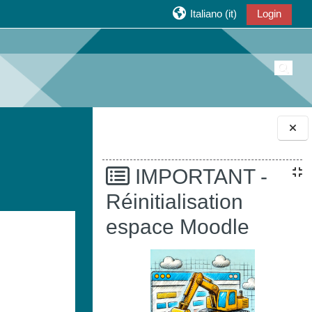
Italiano ‎(it)‎
Login
Attiva/
Blocchi
IMPORTANT -
Réinitialisation
espace Moodle