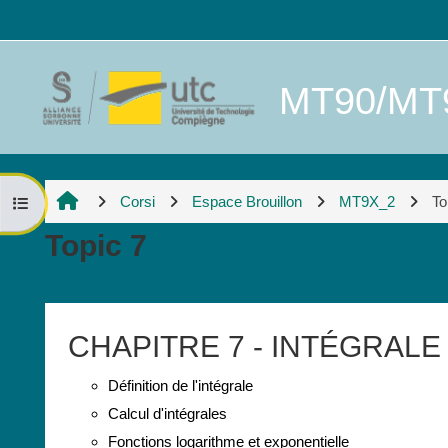
Vai al contenuto principale
MT90/MT91
Corsi
Espace Brouillon
MT9X_2
To
Apri indice del corso
Topic 7
Schema della sezione
CHAPITRE 7 - INTÉGRALE
Définition de l'intégrale
Calcul d'intégrales
Fonctions logarithme et exponentielle