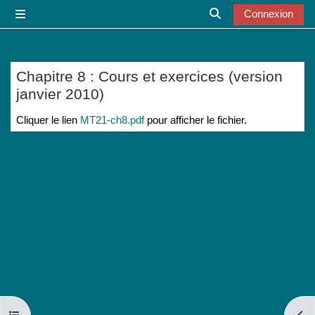
Passer au contenu principal
Connexion
Panneau latéral
Activer/désactiver l
Chapitre 8 : Cours et exercices (version
janvier 2010)
Conditions d’achèvement
Cliquer le lien
MT21-ch8.pdf
pour afficher le fichier.