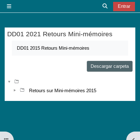
Salta al contenido principal
Entrar
Panel lateral
Selector de bú
DD01 2021 Retours Mini-mémoires
Requisitos de finalización
DD01 2015 Retours Mini-mémoires
Descargar carpeta
Retours sur Mini-mémoires 2015