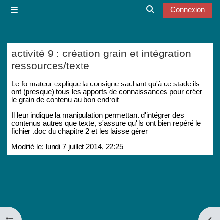
Passer au contenu principal
Connexion
Panneau latéral
Activer/désactiver l
activité 9 : création grain et intégration
ressources/texte
Conditions d’achèvement
Le formateur explique la consigne sachant qu'à ce stade ils
ont (presque) tous les apports de connaissances pour créer
le grain de contenu au bon endroit
Il leur indique la manipulation permettant d'intégrer des
contenus autres que texte, s'assure qu'ils ont bien repéré le
fichier .doc du chapitre 2 et les laisse gérer
Modifié le: lundi 7 juillet 2014, 22:25