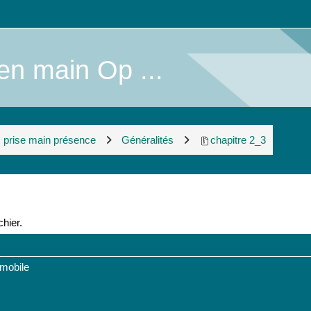
en main Op ...
prise main présence
Généralités
chapitre 2_3
chier.
 mobile