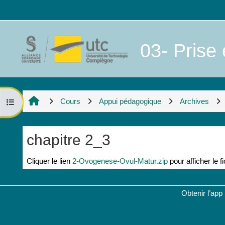
Passer au contenu principal
03- Prise 
Cours
Appui pédagogique
Archives
Ouvrir l’index du cours
chapitre 2_3
Conditions d’achèvement
Cliquer le lien
2-Ovogenese-Ovul-Matur.zip
pour afficher le fi
Obtenir l’app