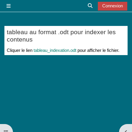
Passer au contenu principal
Connexion
Panneau latéral
Activer/désactiver l
tableau au format .odt pour indexer les
contenus
Conditions d’achèvement
Cliquer le lien
tableau_indexation.odt
pour afficher le fichier.