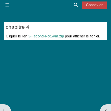
Passer au contenu principal
Connexion
Panneau latéral
Activer/désactiver l
chapitre 4
Conditions d’achèvement
Cliquer le lien
3-Fecond-RotSym.zip
pour afficher le fichier.