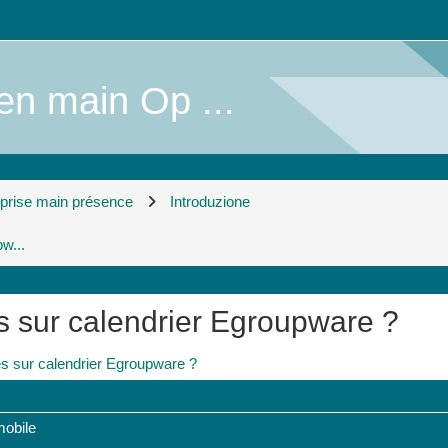
en main Op ...
prise main présence
Introduzione
w...
 sur calendrier Egroupware ?
s sur calendrier Egroupware ?
mobile