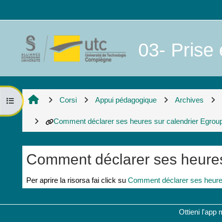
Vai al contenuto principale
03- Prise 
Corsi
Appui pédagogique
Archives
Apri indice del corso
Comment déclarer ses heures sur calendrier Egroup
Comment déclarer ses heures
Aggregazione dei criteri
Per aprire la risorsa fai click su
Comment déclarer ses heure
Ottieni l'app 