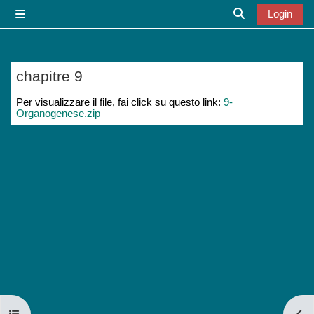
Vai al contenuto principale
Login
Pannello laterale
Attiva/disattiva
chapitre 9
Aggregazione dei criteri
Per visualizzare il file, fai click su questo link:
9-
Organogenese.zip